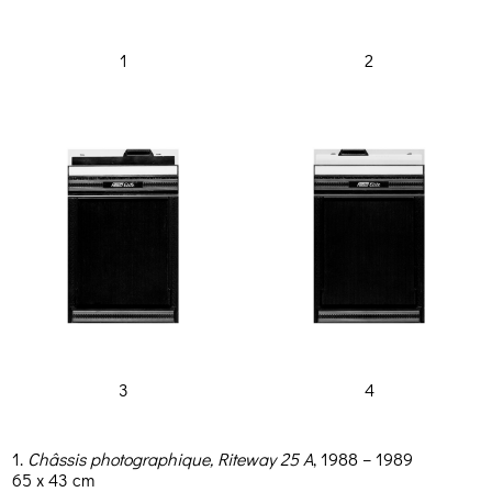
1
2
3
4
1.
Châssis photographique, Riteway 25 A
, 1988 – 1989
65 x 43 cm