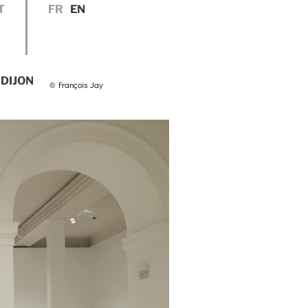
T
FR
EN
 DIJON
© François Jay